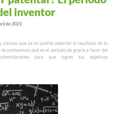
del inventor
pril de 2023
y piensas que ya no podrás patentar el resultado de tu
o te contaremos qué es el periodo de gracia a favor del
comendaciones para que logres tus objetivos