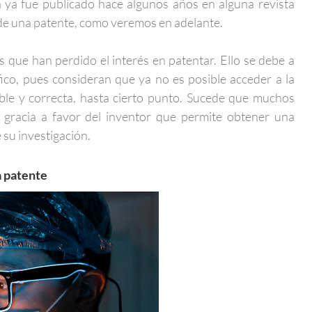
n ya fue publicado hace algunos años en alguna revista
 de una patente, como veremos en adelante.
 que han perdido el interés en patentar. Ello se debe a
fico, pues consideran que ya no es posible acceder a la
ible y correcta, hasta cierto punto. Sucede que muchos
 gracia a favor del inventor que permite obtener una
 su investigación.
a patente