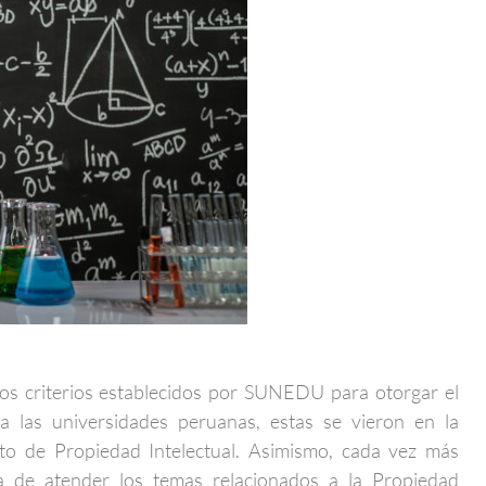
 los criterios establecidos por SUNEDU para otorgar el
a las universidades peruanas, estas se vieron en la
to de Propiedad Intelectual. Asimismo, cada vez más
a de atender los temas relacionados a la Propiedad