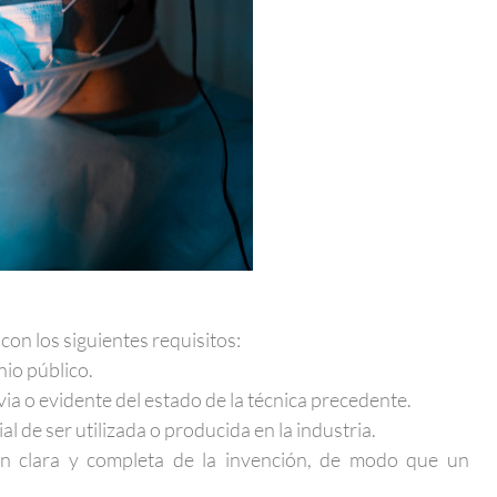
on los siguientes requisitos:
nio público.
via o evidente del estado de la técnica precedente.
ial de ser utilizada o producida en la industria.
ón clara y completa de la invención, de modo que un