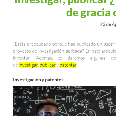
de gracia 
23 de A
¿Estás preocupado porque has publicado un
paper
proyecto de investigación aplicada? En este artícul
inventor. Además, te daremos algunas re
de
investigar
,
publicar
y
patentar
.
Investigación y patentes