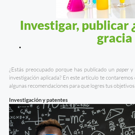
Investigar, publicar
gracia
¿Estás preocupado porque has publicado un
paper
y 
investigación aplicada? En este artículo te contaremos
algunas recomendaciones para que logres tus objetivo
Investigación y patentes