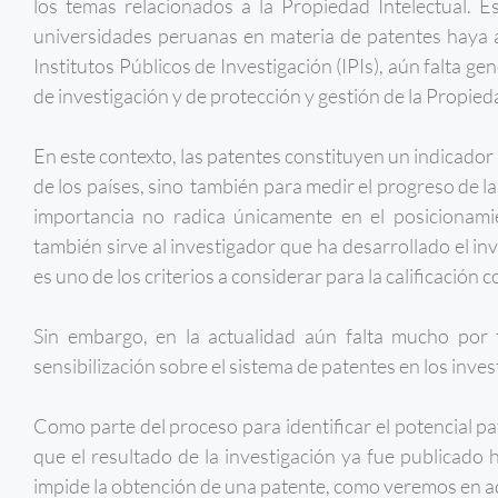
los temas relacionados a la Propiedad Intelectual. E
universidades peruanas en materia de patentes haya 
Institutos Públicos de Investigación (IPIs), aún falta g
de investigación y de protección y gestión de la Propieda
En este contexto, las patentes constituyen un indicador
de los países, sino también para medir el progreso de la
importancia no radica únicamente en el posicionami
también sirve al investigador que ha desarrollado el i
es uno de los criterios a considerar para la calificac
Sin embargo, en la actualidad aún falta mucho por t
sensibilización sobre el sistema de patentes en los inves
Como parte del proceso para identificar el potencial 
que el resultado de la investigación ya fue publicado 
impide la obtención de una patente, como veremos en a