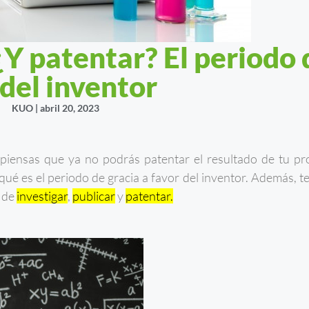
 ¿Y patentar? El periodo 
 del inventor
KUO |
abril 20, 2023
piensas que ya no podrás patentar el resultado de tu pr
 qué es el periodo de gracia a favor del inventor. Además, 
s de
investigar
,
publicar
y
patentar.