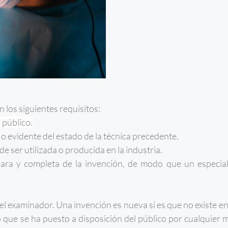
 los siguientes requisitos:
 público.
 o evidente del estado de la técnica precedente.
 de ser utilizada o producida en la industria.
ara y completa de la invención, de modo que un especiali
el examinador. Una invención es nueva si es que no existe en
o que se ha puesto a disposición del público por cualquier 