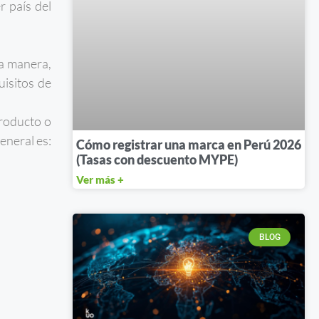
r país del
na manera,
uisitos de
producto o
general es:
Cómo registrar una marca en Perú 2026
(Tasas con descuento MYPE)
Ver más +
BLOG