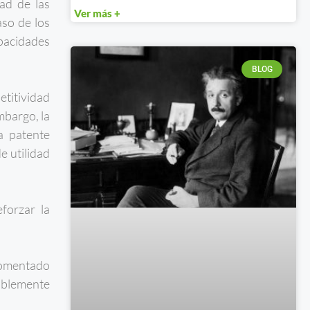
ad de las
Ver más +
so de los
apacidades
BLOG
etitividad
mbargo, la
a patente
e utilidad
forzar la
 comentado
tablemente