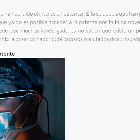
 han perdido el interés en patentar. Ello se debe a que han
que ya no es posible acceder a la patente por falta de nov
ucede que muchos investigadores no saben que existe un p
nte, a pesar de haber publicado los resultados de su investi
atente