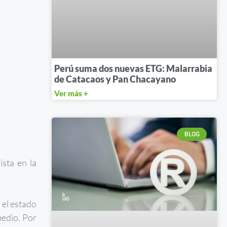
Perú suma dos nuevas ETG: Malarrabia
de Catacaos y Pan Chacayano
Ver más +
BLOG
sta en la
 el estado
medio. Por