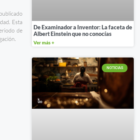
 publicado
edad. Esta
De Examinador a Inventor: La faceta de
eriodo de
Albert Einstein que no conocías
gación.
Ver más +
NOTICIAS