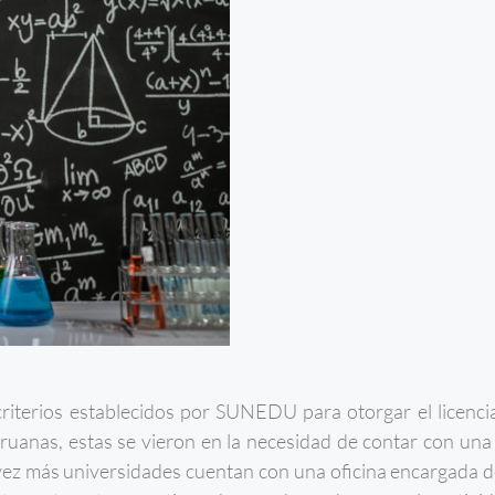
 criterios establecidos por SUNEDU para otorgar el licenc
ruanas, estas se vieron en la necesidad de contar con una 
vez más universidades cuentan con una oficina encargada 